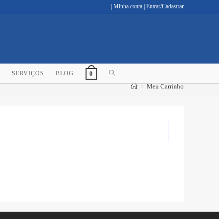
|
Minha conta
|
Entrar/Cadastrar
ALTERNAR
SERVIÇOS
BLOG
0
>
Meu Carrinho
PESQUISA
DO
SITE