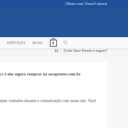
|
Minha conta
|
Entrar/Cadastrar
ALTERNAR
SERVIÇOS
BLOG
0
>
O site Saco Pronto é seguro?
PESQUISA
DO
que
é sim seguro comprar na sacopronto.com.br
.
SITE
 sejam roubados durante a comunicação com nosso site. Você