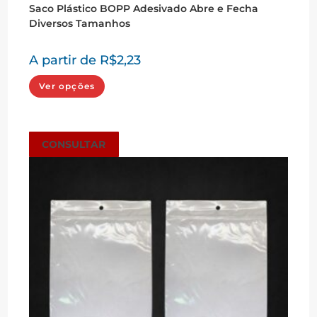
Saco Plástico BOPP Adesivado Abre e Fecha
Diversos Tamanhos
A partir de
R$
2,23
Este
Ver opções
produto
tem
várias
variantes.
As
opções
CONSULTAR
podem
ser
escolhidas
na
página
do
produto