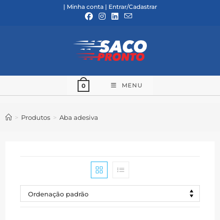
Ir
|
Minha conta
|
Entrar/Cadastrar
para
o
conteúdo
MENU
0
>
Produtos
>
Aba adesiva