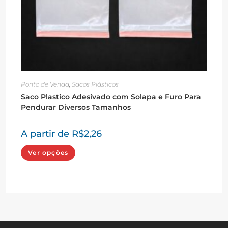
Ponto de Venda
,
Sacos Plásticos
Saco Plastico Adesivado com Solapa e Furo Para
Pendurar Diversos Tamanhos
A partir de
R$
2,26
Este
Ver opções
produto
tem
várias
variantes.
As
opções
podem
ser
escolhidas
na
página