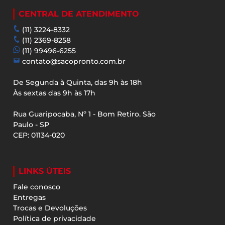
do
produto
CENTRAL DE ATENDIMENTO
(11) 3224-8332
(11) 2369-8258
(11) 99496-6255
contato@sacopronto.com.br
De Segunda à Quinta, das 9h às 18h
Às sextas das 9h às 17h
Rua Guaripocaba, Nº 1 - Bom Retiro. São
Paulo - SP
CEP: 01134-020
LINKS ÚTEIS
Fale conosco
Entregas
Trocas e Devoluções
Política de privacidade