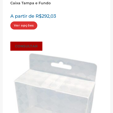
Caixa Tampa e Fundo
A partir de
R$
292,03
Este
Ver opções
produto
tem
várias
variantes.
As
opções
CONSULTAR
podem
ser
escolhidas
na
página
do
produto