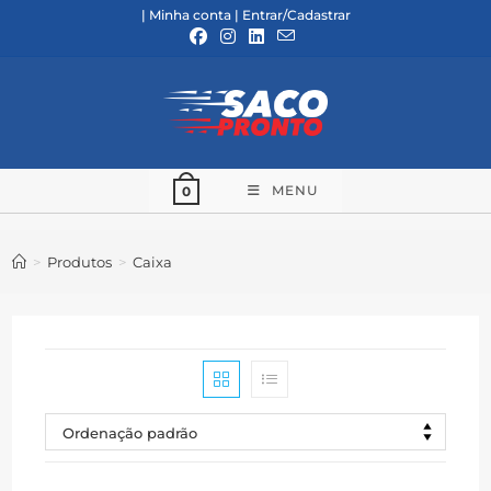
Ir
|
Minha conta
|
Entrar/Cadastrar
para
o
conteúdo
MENU
0
>
Produtos
>
Caixa