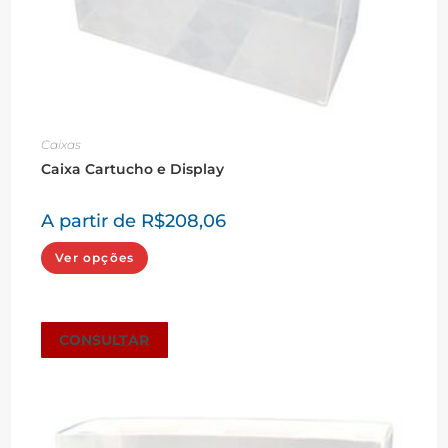
Caixas
Caixa Cartucho e Display
A partir de
R$
208,06
Este
Ver opções
produto
tem
várias
variantes.
As
opções
CONSULTAR
podem
ser
escolhidas
na
página
do
produto