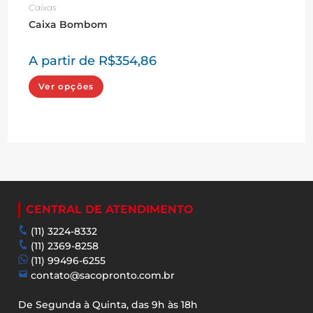
Caixas
Caixa Bombom
A partir de
R$
354,86
Este
Ver opções
produto
tem
várias
variantes.
As
opções
podem
ser
escolhidas
na
página
do
produto
CENTRAL DE ATENDIMENTO
(11) 3224-8332
(11) 2369-8258
(11) 99496-6255
contato@sacopronto.com.br
De Segunda à Quinta, das 9h às 18h