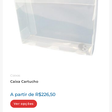
Caixas
Caixa Cartucho
A partir de
R$
226,50
Este
Ver opções
produto
tem
várias