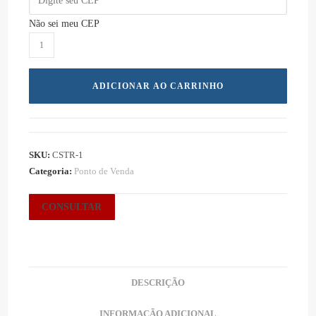
Não sei meu CEP
Fita
Cross
12
ADICIONAR AO CARRINHO
Posições
Para
Ponto
de
SKU:
CSTR-1
Venda
Categoria:
Ponto de Venda
-
Compacto
CONSULTAR
0,60
mm
-
Clip
DESCRIÇÃO
Strip
-
INFORMAÇÃO ADICIONAL