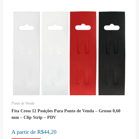
página
do
produto
Ponto de Venda
Fita Cross 12 Posições Para Ponto de Venda – Grosso 0,60
mm – Clip Strip – PDV
A partir de
R$
44,20