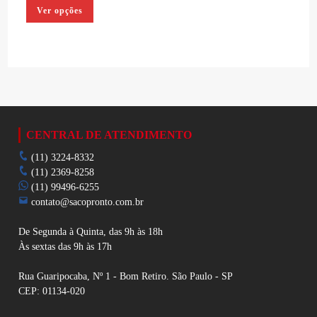
Este
Ver opções
produto
tem
várias
variantes.
As
opções
podem
ser
escolhidas
na
página
do
produto
CENTRAL DE ATENDIMENTO
(11) 3224-8332
(11) 2369-8258
(11) 99496-6255
contato@sacopronto.com.br
De Segunda à Quinta, das 9h às 18h
Às sextas das 9h às 17h
Rua Guaripocaba, Nº 1 - Bom Retiro. São Paulo - SP
CEP: 01134-020