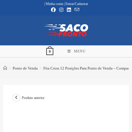
Ir
|
Minha conta
|
Entrar/Cadastrar
para
o
conteúdo
MENU
0
>
Ponto de Venda
>
Fita Cross 12 Posições Para Ponto de Venda – Compact
Produto anterior