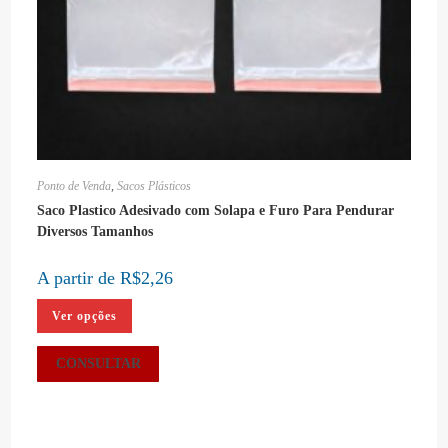
Ponto de Venda
,
Sacos Plásticos
Saco Plastico Adesivado com Solapa e Furo Para Pendurar
Diversos Tamanhos
A partir de
R$
2,26
Este
Ver opções
produto
tem
várias
variantes.
CONSULTAR
As
opções
podem
ser
escolhidas
na