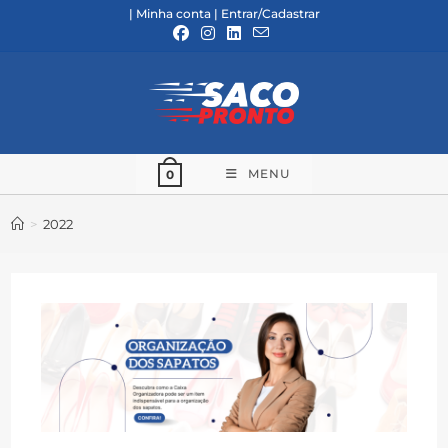
Ir
|
Minha conta
|
Entrar/Cadastrar
para
o
conteúdo
MENU
0
>
2022