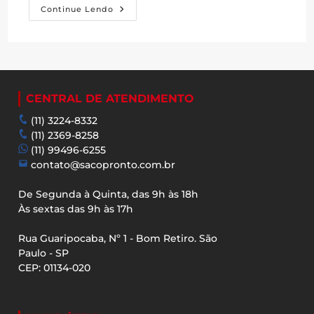
“BOPP”
Continue Lendo
Ou
“PP”?
Descubra
A
Diferença
E
Qual
Escolher
CENTRAL DE ATENDIMENTO
Pro
Seu
Saco
(11) 3224-8332
Plástico
(11) 2369-8258
Adesivado.
(11) 99496-6255
contato@sacopronto.com.br
De Segunda à Quinta, das 9h às 18h
Às sextas das 9h às 17h
Rua Guaripocaba, Nº 1 - Bom Retiro. São
Paulo - SP
CEP: 01134-020