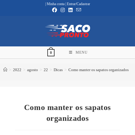
Ir
|
Minha conta
|
Entrar/Cadastrar
para
o
conteúdo
MENU
0
>
2022
>
agosto
>
22
>
Dicas
>
Como manter os sapatos organizados
Como manter os sapatos
organizados